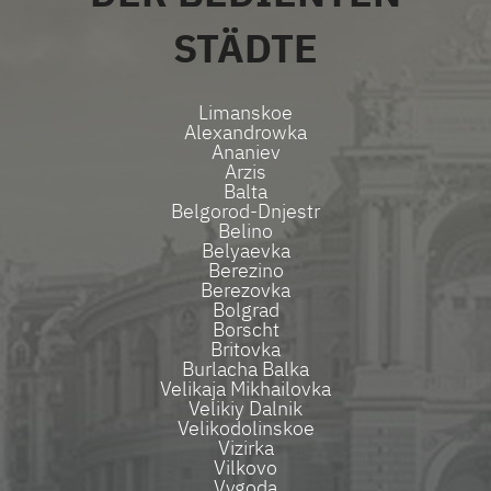
STÄDTE
Limanskoe
Alexandrowka
Ananiev
Arzis
Balta
Belgorod-Dnjestr
Belino
Belyaevka
Berezino
Berezovka
Bolgrad
Borscht
Britovka
Burlacha Balka
Velikaja Mikhailovka
Velikiy Dalnik
Velikodolinskoe
Vizirka
Vilkovo
Vygoda