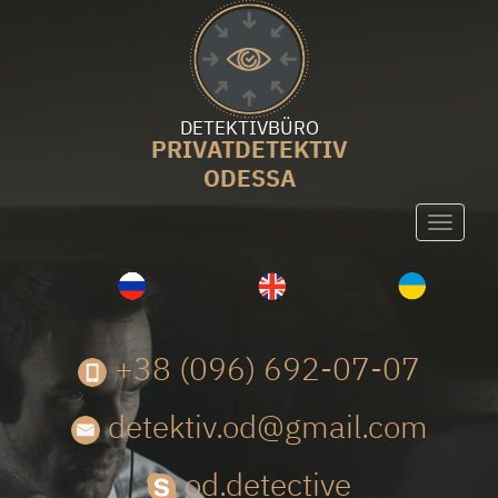
DETEKTIVBÜRO
PRIVATDETEKTIV
ODESSA
Toggle
navigati
+38 (096) 692-07-07
detektiv.od@gmail.com
od.detective