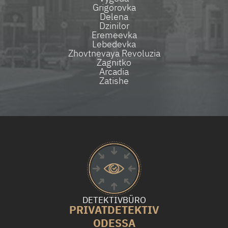
Grigorovka
Delena
Dzinilor
Eremeevka
Lebedevka
Zhovtnevaya Revoluzia
Zagnitko
Arcadia
Zatishe
DETEKTIVBÜRO
PRIVATDETEKTIV
ODESSA