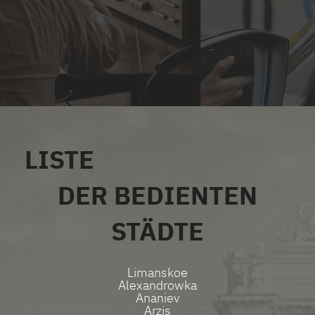
LISTE
ALLE SERVICES
DER BEDIENTEN
STÄDTE
Limanskoe
Alexandrowka
Ananiev
Arzis