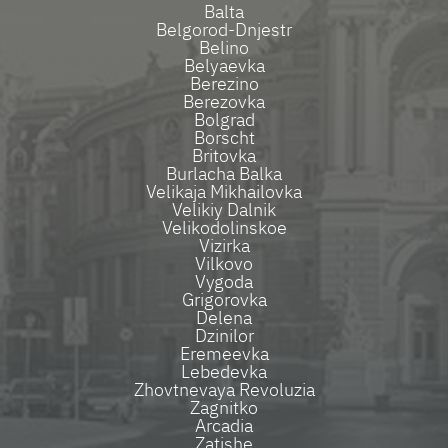
Balta
Belgorod-Dnjestr
Belino
Belyaevka
Berezino
Berezovka
Bolgrad
Borscht
Britovka
Burlacha Balka
Velikaja Mikhailovka
Velikiy Dalnik
Velikodolinskoe
Vizirka
Vilkovo
Vygoda
Grigorovka
Delena
Dzinilor
Eremeevka
Lebedevka
Zhovtnevaya Revoluzia
Zagnitko
Arcadia
Zatishe