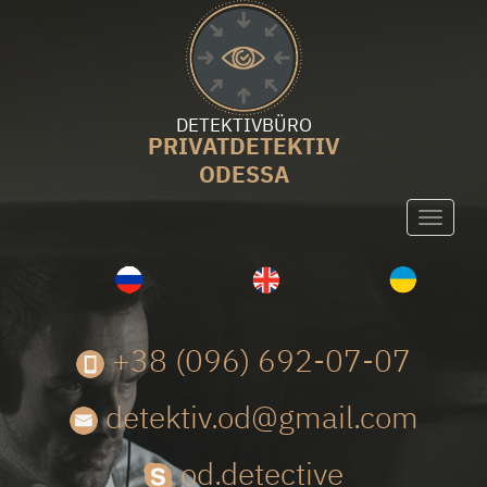
DETEKTIVBÜRO
PRIVATDETEKTIV
ODESSA
Toggle
navigati
+38 (096) 692-07-07
detektiv.od@gmail.com
od.detective