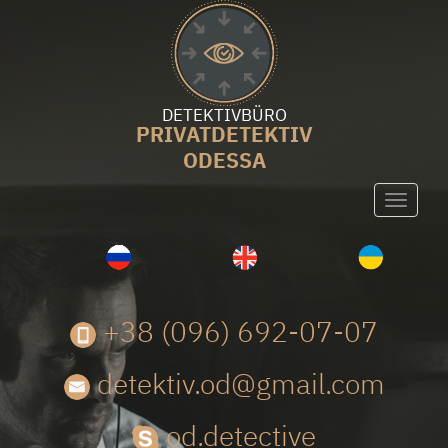
DETEKTIVBÜRO
PRIVATDETEKTIV
ODESSA
Toggle
navigati
+38 (096) 692-07-07
detektiv.od@gmail.com
od.detective