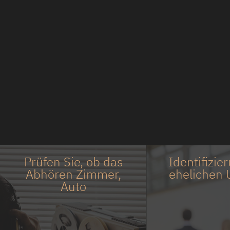
Prüfen Sie, ob das
Identifizie
Abhören Zimmer,
ehelichen 
Auto