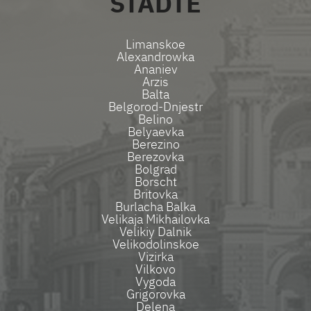
STÄDTE
Limanskoe
Alexandrowka
Ananiev
Arzis
Balta
Belgorod-Dnjestr
Belino
Belyaevka
Berezino
Berezovka
Bolgrad
Borscht
Britovka
Burlacha Balka
Velikaja Mikhailovka
Velikiy Dalnik
Velikodolinskoe
Vizirka
Vilkovo
Vygoda
Grigorovka
Delena