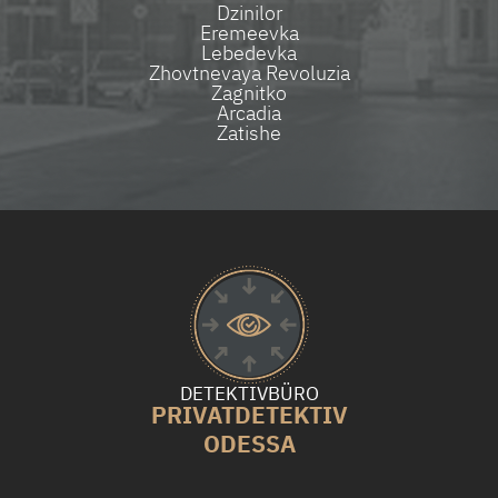
Dzinilor
Eremeevka
Lebedevka
Zhovtnevaya Revoluzia
Zagnitko
Arcadia
Zatishe
DETEKTIVBÜRO
PRIVATDETEKTIV
ODESSA