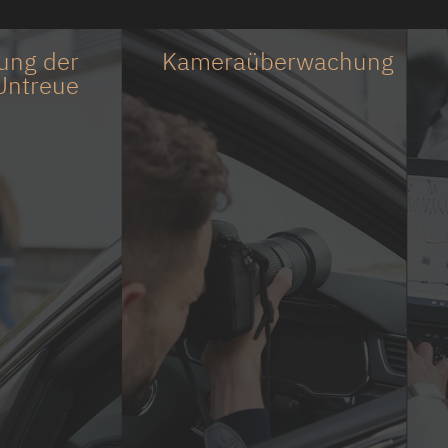
rung der
Kameraüberwachung
Untreue