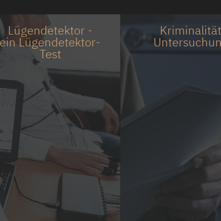
Lügendetektor -
Kriminalitä
ein Lügendetektor-
Untersuchu
Test