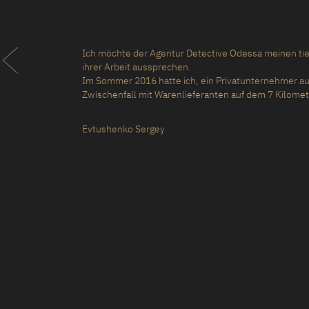
Mein Name ist Yurchenko Tatjana! Am 23. 
gegangen! Der Detektiv kam innerhalb vo
nachdem ich meine Situation angehört hatt
lösen! Sie halfen dem Rat, bei der Polizei 
mir einen Antrag auf Entzug der Videoü
Yurchenko Tatiana