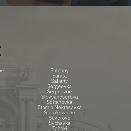
E
oe
Salgany
Sarata
Safjany
Sergeevka
Serpnevoe
Slovyanoserbka
Soltanovka
Staraja Nekrasovka
Starokozache
Suvorovo
Sychavka
Tabaki