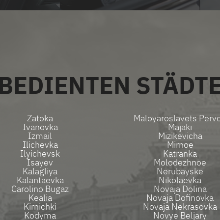
R
ALLE SERVICES
BEDIENTEN STÄDT
Zatoka
Maloyaroslavets Perv
Ivanovka
Majaki
Izmail
Mizikevicha
Ilichevka
Mirnoe
Ilyichevsk
Katranka
Isayev
Molodezhnoe
Kalagliya
Nerubayske
Kalantaevka
Nikolaevka
Carolino Bugaz
Novaja Dolina
Kealia
Novaja Dofinovka
Kirnichki
Novaja Nekrasovka
Kodyma
Novye Beljary