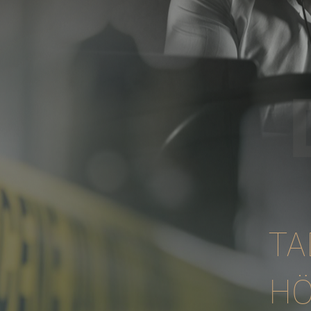
TA
HÖ