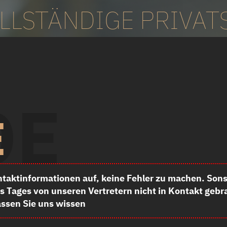
LLSTÄNDIGE PRIVAT
OE
E
aktinformationen auf, keine Fehler zu machen. Sonst 
 Tages von unseren Vertretern nicht in Kontakt gebra
assen Sie uns wissen