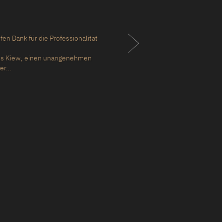
März zur Detektei
n 30 Minuten zu mir und
e, half es mir, es zu
zu appellieren, dass sie
berwachung…