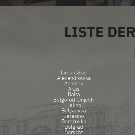
LISTE DE
Limanskoe
Alexandrowka
Ananiev
Arzis
Balta
Belgorod-Dnjestr
Belino
Belyaevka
Berezino
Berezovka
Bolgrad
Borscht