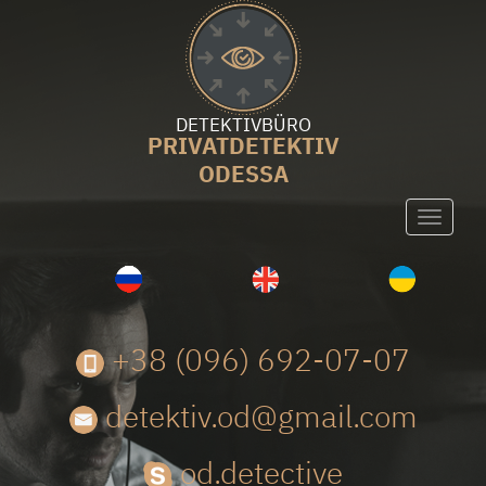
DETEKTIVBÜRO
PRIVATDETEKTIV
ODESSA
Toggle
navigati
+38 (096) 692-07-07
detektiv.od@gmail.com
od.detective