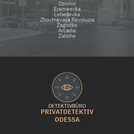
Dzinilor
Eremeevka
Lebedevka
Zhovtnevaya Revoluzia
Zagnitko
Arcadia
Zatishe
DETEKTIVBÜRO
PRIVATDETEKTIV
ODESSA