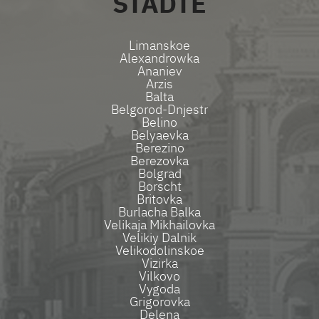
STÄDTE
Limanskoe
Alexandrowka
Ananiev
Arzis
Balta
Belgorod-Dnjestr
Belino
Belyaevka
Berezino
Berezovka
Bolgrad
Borscht
Britovka
Burlacha Balka
Velikaja Mikhailovka
Velikiy Dalnik
Velikodolinskoe
Vizirka
Vilkovo
Vygoda
Grigorovka
Delena