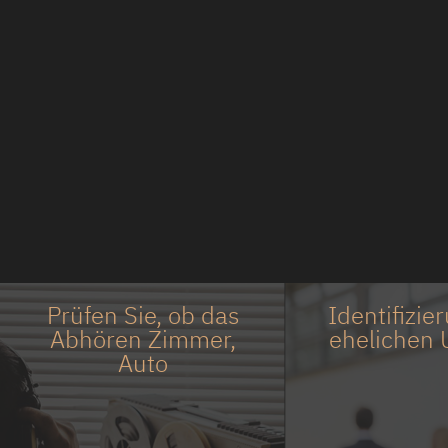
Prüfen Sie, ob das
Identifizie
Abhören Zimmer,
ehelichen 
Auto