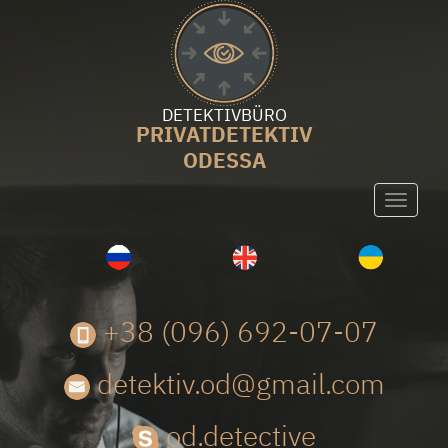
DETEKTIVBÜRO
PRIVATDETEKTIV
ODESSA
Toggle
navigati
+38 (096) 692-07-07
detektiv.od@gmail.com
od.detective