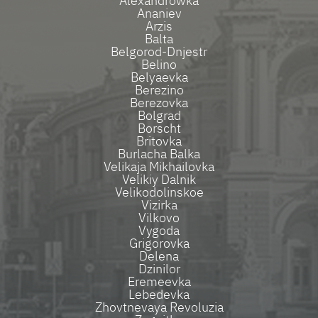
Alexandrowka
Ananiev
Arzis
Balta
Belgorod-Dnjestr
Belino
Belyaevka
Berezino
Berezovka
Bolgrad
Borscht
Britovka
Burlacha Balka
Velikaja Mikhailovka
Velikiy Dalnik
Velikodolinskoe
Vizirka
Vilkovo
Vygoda
Grigorovka
Delena
Dzinilor
Eremeevka
Lebedevka
Zhovtnevaya Revoluzia