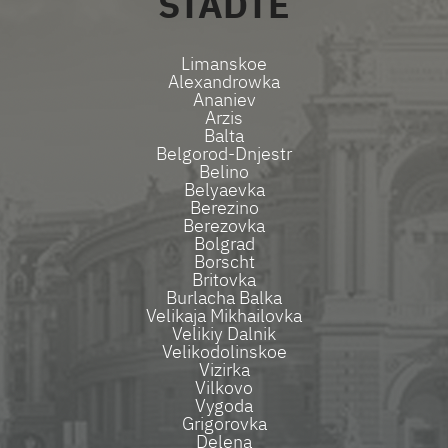
STÄDTE
Limanskoe
Alexandrowka
Ananiev
Arzis
Balta
Belgorod-Dnjestr
Belino
Belyaevka
Berezino
Berezovka
Bolgrad
Borscht
Britovka
Burlacha Balka
Velikaja Mikhailovka
Velikiy Dalnik
Velikodolinskoe
Vizirka
Vilkovo
Vygoda
Grigorovka
Delena