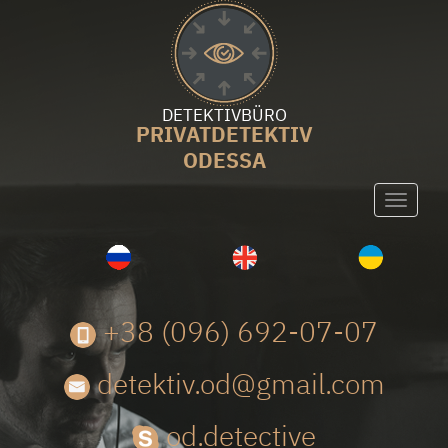
DETEKTIVBÜRO
PRIVATDETEKTIV
ODESSA
Toggle
navigati
+38 (096) 692-07-07
detektiv.od@gmail.com
od.detective