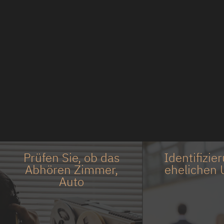
Prüfen Sie, ob das
Identifizie
Abhören Zimmer,
ehelichen 
Auto