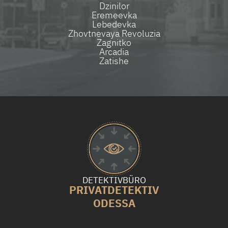
Dzinilor
Eremeevka
Lebedevka
Zhovtnevaya Revoluzia
Zagnitko
Arcadia
Zatishe
DETEKTIVBÜRO
PRIVATDETEKTIV
ODESSA