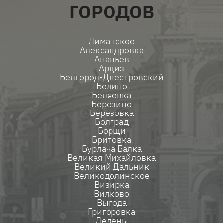
ГОРОДОВ
Лиманское
Александровка
Ананьев
Арциз
Белгород-Днестровский
Белино
Беляевка
Березино
Березовка
Болград
Борщи
Бритовка
Бурлача Балка
Великая Михайловка
Великий Дальник
Великодолинское
Визирка
Вилково
Выгода
Григоровка
Делены