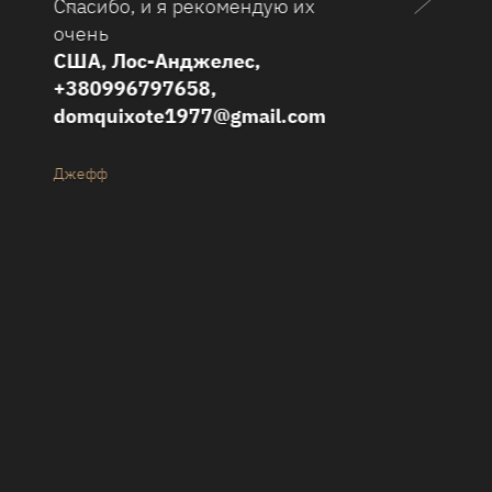
проделанную работу по
поиску человека. Только по
истечении времени я поняла
в чем состояла сложность
задания, но они с ним
справились. Особенная
благодарность Олегу за
проявленный
профессионализм и
понимание.
+380487985815 ,
+380949488815
Лариса Валентиновна Жигалкина