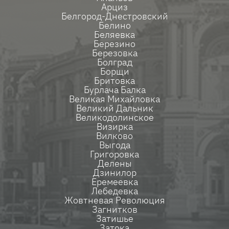
Арциз
Белгород-Днестровский
Белино
Беляевка
Березино
Березовка
Болград
Борщи
Бритовка
Бурлача Балка
Великая Михайловка
Великий Дальник
Великодолинское
Визирка
Вилково
Выгода
Григоровка
Делены
Дзинилор
Еремеевка
Лебедевка
Жовтневая Революция
Загнитков
Затишье
Затока