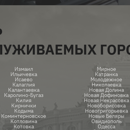
Ь
ВСЕ УСЛУГИ
ЛУЖИВАЕМЫХ ГОР
Измаил
Мирное
Ильичевка
Катранка
Исаево
Молодежное
Калаглия
Николаевка
Калантаевка
Новая Долина
Каролино-Бугаз
Новая Дофиновка
Килия
Новая Некрасовка
Кирнички
Новоборисовка
Кодыма
Новогригорьевка
Коминтерновское
Новые Беляры
Котловина
Овидиополь
Котовка
Одесса