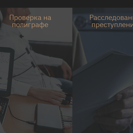
Проверка на
Расследован
полиграфе
преступлен