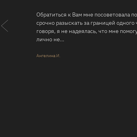
Хочу поблагодарить ребят из детектив
чуткое и внимательное отношение к к
чем заключалась проблема (это личное
отношение: со мной…
Клиент