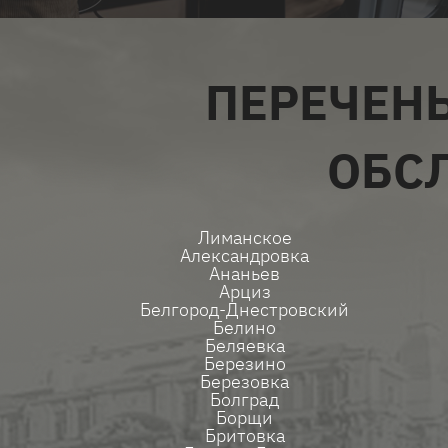
ПЕРЕЧЕН
ОБС
Лиманское
Александровка
Ананьев
Арциз
Белгород-Днестровский
Белино
Беляевка
Березино
Березовка
Болград
Борщи
Бритовка