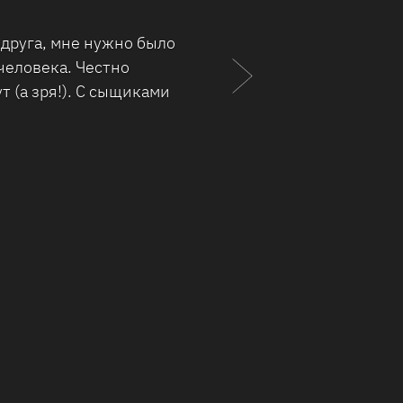
ного агентства за
лиентам. Неважно, в
), но поразило само