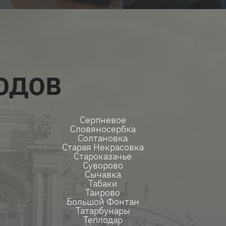
ОДОВ
Серпневое
Словяносербка
Солтановка
Старая Некрасовка
Староказачье
Суворово
Сычавка
Табаки
Таирово
Большой Фонтан
Татарбунары
Теплодар