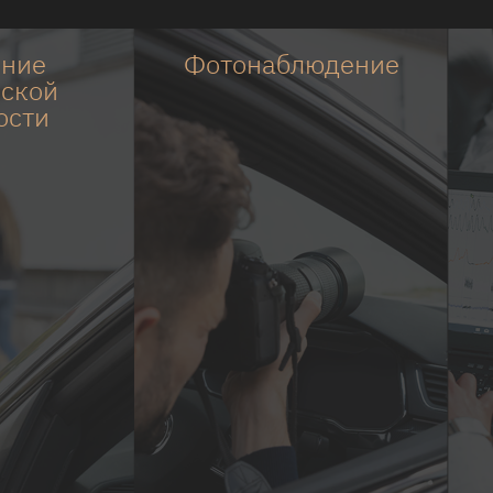
ение
Фотонаблюдение
ской
ости