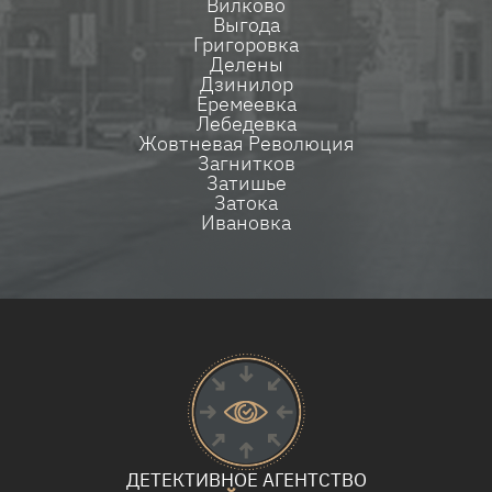
Вилково
Выгода
Григоровка
Делены
Дзинилор
Еремеевка
Лебедевка
Жовтневая Революция
Загнитков
Затишье
Затока
Ивановка
ДЕТЕКТИВНОЕ АГЕНТСТВО