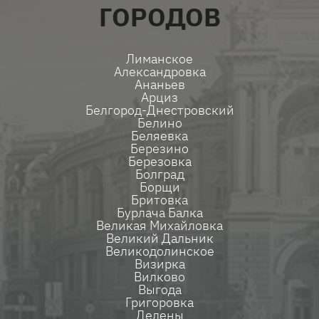
ГОРОДОВ
Лиманское
Александровка
Ананьев
Арциз
Белгород-Днестровский
Белино
Беляевка
Березино
Березовка
Болград
Борщи
Бритовка
Бурлача Балка
Великая Михайловка
Великий Дальник
Великодолинское
Визирка
Вилково
Выгода
Григоровка
Делены