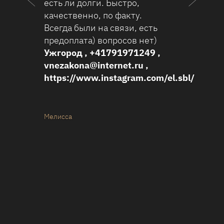
есть ли долги. Быстро,
гениал
качественно, по факту.
Через 
Всегда были на связи, есть
предос
предоплата) вопросов нет)
информ
Ужгород , +41791971249 ,
узнать
vnezakona@internet.ru ,
касате
https://www.instagram.com/el.sbl/
родств
приятн
Алекса
настоя
Мелисса
В цело
интер
Вероник