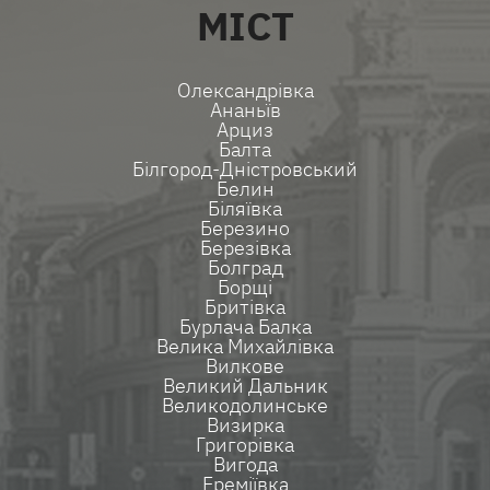
МІСТ
Олександрівка
Ананьїв
Арциз
Балта
Білгород-Дністровський
Белин
Біляївка
Березино
Березівка
Болград
Борщі
Бритівка
Бурлача Балка
Велика Михайлівка
Вилкове
Великий Дальник
Великодолинське
Визирка
Григорівка
Вигода
Ереміївка