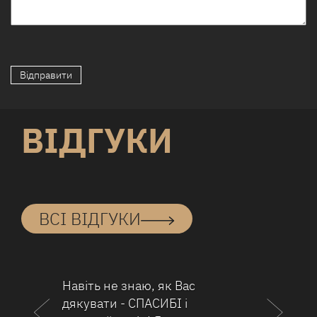
ВІДГУКИ
ВСІ ВІДГУКИ
аю, як Вас
Всім привіт, я прац
СПАСИБІ і
ресторані. У мене в