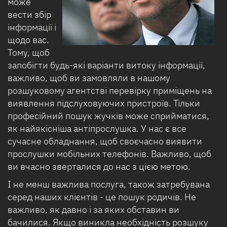
може
вести збір
інформації і
щодо вас.
Тому, щоб
запобігти будь-які варіанти витоку інформації,
важливо, щоб ви замовляли в нашому
розшуковому агентстві перевірку приміщень на
виявлення підслуховуючих пристроїв. Тільки
професійний пошук жучків може сприйматися,
як найякісніша антіпрослушка. У нас є все
сучасне обладнання, щоб своєчасно виявити
прослушки мобільних телефонів. Важливо, щоб
ви вчасно зверталися до нас з цією метою.
І не менш важлива послуга, також затребувана
серед наших клієнтів - це пошук родичів. Не
важливо, як давно і за яких обставин ви
бачилися. Якщо виникла необхідність розшуку