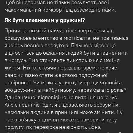
щоб він отримав не тільки результат, але і
максимальний комфорт від взаємодії з нами.
Як бути впевненим у дружині?
Причина, по якій найчастіше звертаються в
розшукове агентство в місті Балта, не пов'язана з
якоюсь певною послугою. Більшою мірою це
відноситься до бажання людей бути впевненими
в чомусь. І не становить виняток їхнє сімейне
життя. Ніхто, стоячи перед вівтарем, не хоче
рано чи пізно стати жертвою подружньої
невірності. Чи можна уникнути зради чоловіка
або дружини в майбутньому, через багато років?
Однозначної відповіді на це питання не існує.
Але є певні методи, які дозволяють зрозуміти,
наскільки людина в принципі може змінити. І у
нас в зв'язку з цим ви можете замовити таку
послугу, як перевірка на вірність. Вона