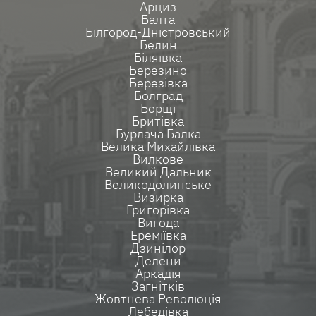
Арциз
Балта
Білгород-Дністровський
Белин
Біляївка
Березино
Березівка
Болград
Борщі
Бритівка
Бурлача Балка
Велика Михайлівка
Вилкове
Великий Дальник
Великодолинське
Визирка
Григорівка
Вигода
Ереміївка
Дзинілор
Делени
Аркадія
Загнітків
Жовтнева Революція
Лебедівка