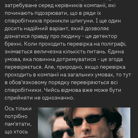
затребуване серед керівників компанії, які
починають підозрювати, що в ряди їх
співробітників проникли шпигуни. І ще один
досить надійний варіант, який дозволяє
дізнатися правду про людину - це детектор
брехні. Коли проходить перевірка на поліграфі,
знімається величезна кількість питань. Єдина
умова, яка повинна дотримуватися - це згода
перевіряється. Але, природно, якщо перевірка
проходить в компанії на загальних умовах, то тут
в обов'язковому порядку перевіряються всі
співробітники. Чийсь відмова вже може бути
сприйняти не однозначно.
Ось тільки
потрібно
пам'ятати,
що хтось