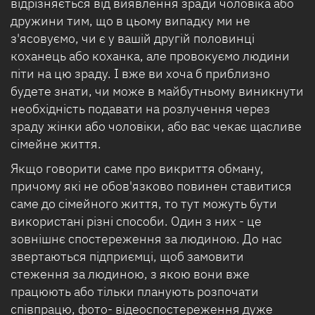
відрізняється від виявлення зради чоловіка або
дружини тим, що в цьому випадку ми не
з'ясовуємо, чи є у вашій другій половинці
коханець або коханка, але провокуємо людини
піти на цю зраду. І вже ви хоча б приблизно
будете знати, чи може в майбутньому виникнути
необхідність подавати на розлучення через
зраду жінки або чоловіки, або вас чекає щасливе
сімейне життя.
Якщо говорити саме про викриття обману,
причому які не обов'язково повинен ставитися
саме до сімейного життя, то тут можуть бути
використані різні способи. Один з них - це
зовнішнє спостереження за людиною. До нас
звертаються підприємці, щоб замовити
стеження за людиною, з якою вони вже
працюють або тільки планують розпочати
співпрацю, фото- відеоспостереження дуже