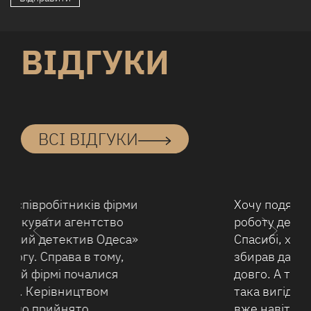
ВІДГУКИ
ВСІ ВІДГУКИ
Хочу подякувати за хорошу
роботу детективів агентства.
Спасибі, хлопці! На машину я
збирав давно. І вибирав
довго. А тут підвернулася
така вигідна пропозиція. Я
вже навіть погодився, а потім