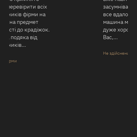
засумнівався щось - аж надто
все вдало складається: і
машина майже нова, і ціна
дуже хороша. Звернувся до
Вас,…
Не здійснений автовласник