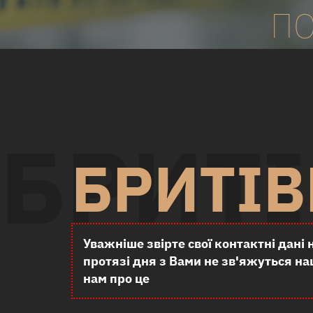
ПО
БРИТ
БРИТІВ
Уважніше звірте свої контактні дан
протязі дня з Вами не зв'яжуться на
нам про це