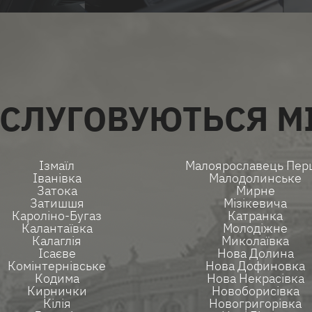
ВСІ ПОСЛУГИ
СЛУГОВУЮТЬСЯ М
Ізмаїл
Малоярославець Пер
Іванівка
Малодолинське
Затока
Мирне
Затишшя
Мізікевича
Кароліно-Бугаз
Катранка
Калантаївка
Молодіжне
Калаглія
Миколаївка
Ісаєве
Нова Долина
Комінтернівське
Нова Дофиновка
Кодима
Нова Некрасівка
Кирнички
Новоборисівка
Кілія
Новогригорівка