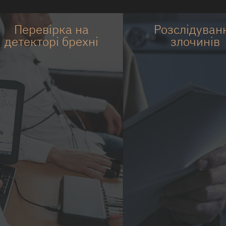
Перевірка на
Розслідуван
детекторі брехні
злочинів