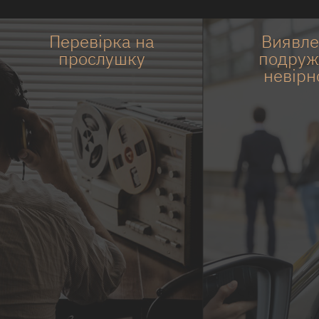
Перевірка на
Виявле
прослушку
подруж
невірн