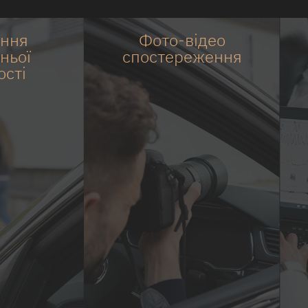
ння
Фото-відео
ньої
спостереження
ості