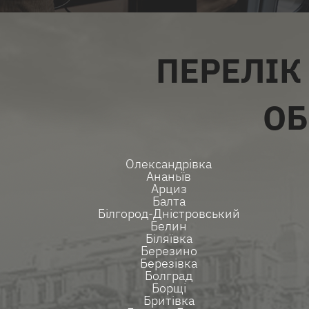
ПЕРЕЛІК
ОБ
Олександрівка
Ананьїв
Арциз
Балта
Білгород-Дністровський
Белин
Біляївка
Березино
Березівка
Болград
Борщі
Бритівка