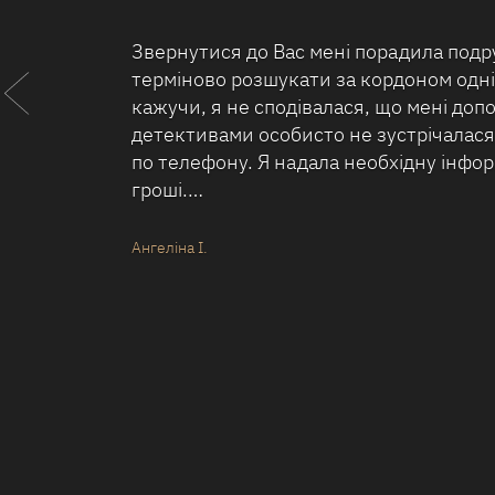
Хочу висловити щиру подяку співробі
агентства «Приватний детектив Одеса
роботу та уважне ставлення до замовн
викладати не буду - це занадто особис
домовлялися, виконано чітко в строк, 
результат, на який…
Вдячна клієнтка