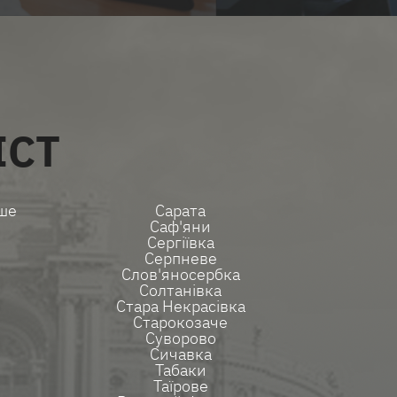
ІСТ
ше
Сарата
Саф'яни
Сергіївка
Серпневе
Слов'яносербка
Солтанівка
Стара Некрасівка
Старокозаче
Суворово
Сичавка
Табаки
Таїрове