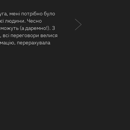
тникам детективного
» за відмінно виконану
иків! Суть проблеми
те, але все, про що
я отримала саме той