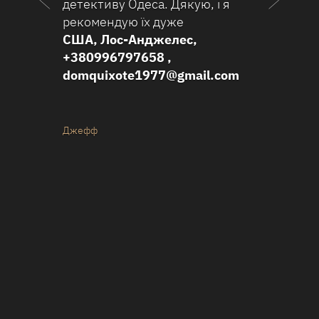
детективу Одеса. Дякую, і я
Ї
рекомендую їх дуже
п
США, Лос-Анджелес,
з
+380996797658 ,
4
domquixote1977@gmail.com
М
+
n
Джефф
К