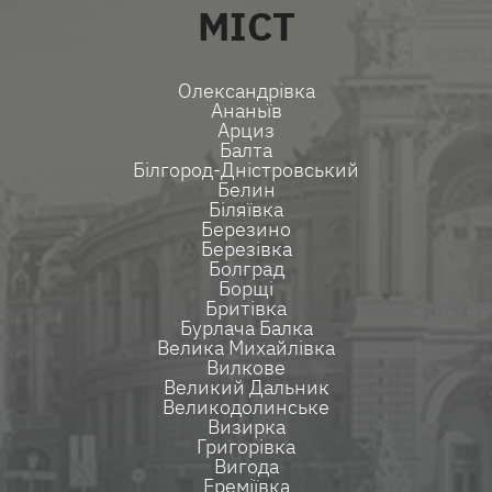
МІСТ
Олександрівка
Ананьїв
Арциз
Балта
Білгород-Дністровський
Белин
Біляївка
Березино
Березівка
Болград
Борщі
Бритівка
Бурлача Балка
Велика Михайлівка
Вилкове
Великий Дальник
Великодолинське
Визирка
Григорівка
Вигода
Ереміївка